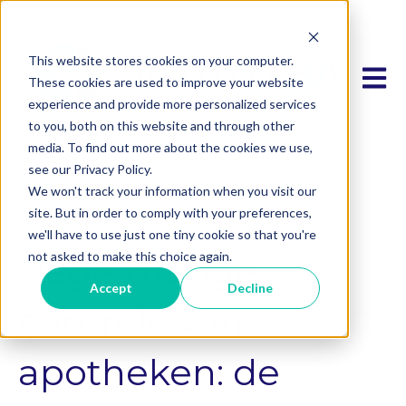
This website stores cookies on your computer.
Hoofd
These cookies are used to improve your website
experience and provide more personalized services
to you, both on this website and through other
media. To find out more about the cookies we use,
see our Privacy Policy.
We won't track your information when you visit our
site. But in order to comply with your preferences,
25-feb-2025 14:21:01
we'll have to use just one tiny cookie so that you're
Regelmatige
not asked to make this choice again.
Accept
Decline
controle van
apotheken: de